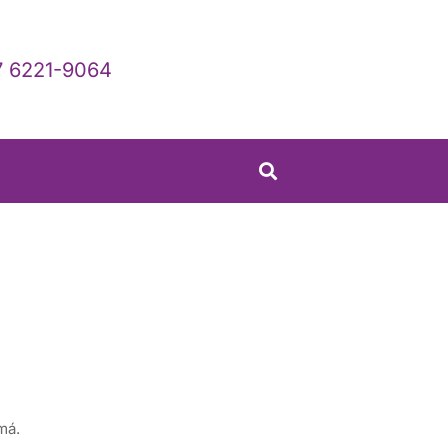
 6221-9064
amá.