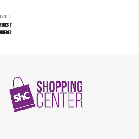
IENTE
mbres y
mujeres