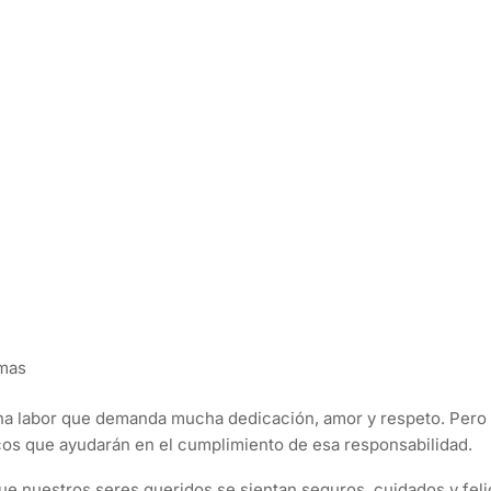
emas
una labor que demanda mucha dedicación, amor y respeto. Pero
os que ayudarán en el cumplimiento de esa responsabilidad.
 que nuestros seres queridos se sientan seguros, cuidados y fel