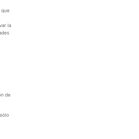
e que
ar la
dades
ón de
 sólo