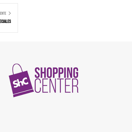
IENTE
eciales