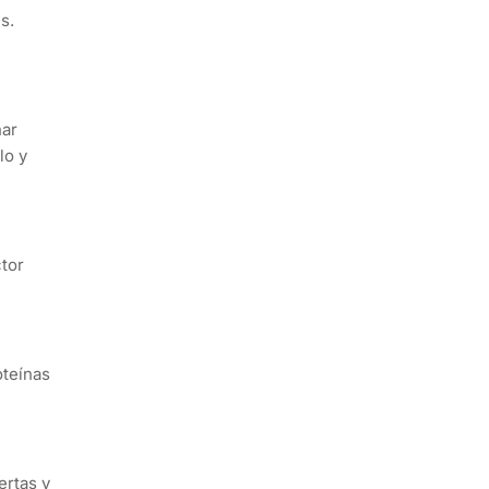
s.
nar
lo y
ctor
oteínas
ertas y