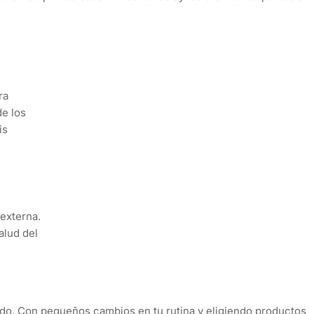
ra
de los
is
 externa.
alud del
ado. Con pequeños cambios en tu rutina y eligiendo productos